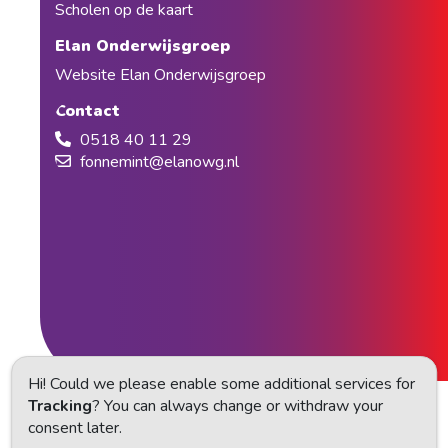
Scholen op de kaart
Elan Onderwijsgroep
Website Elan Onderwijsgroep
Contact
0518 40 11 29
fonnemint@elanowg.nl
Hi! Could we please enable some additional services for
Tracking
? You can always change or withdraw your
Privacy statement
consent later.
Cookie instellingen